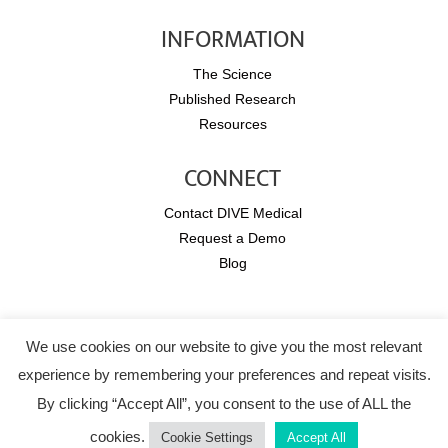
INFORMATION
The Science
Published Research
Resources
CONNECT
Contact DIVE Medical
Request a Demo
Blog
Copyright © 2026 DIVE Medical.
We use cookies on our website to give you the most relevant
All rights reserved.
experience by remembering your preferences and repeat visits.
Legal Notice
-
Terms and Conditions
By clicking “Accept All”, you consent to the use of ALL the
cookies.
Cookie Settings
Accept All