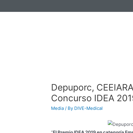
Depuporc, CEEIARA
Concurso IDEA 201
Media
/ By
DIVE-Medical
“
El Premio IDEA 2019 en categoría Em