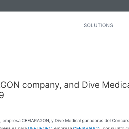
SOLUTIONS
GON company, and Dive Medical
9
presa
es para
DEPUPORC
, empresa
CEEI
ARAGON
, por su alto