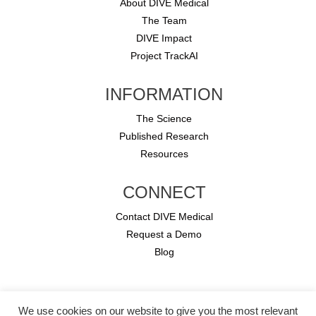
About DIVE Medical
The Team
DIVE Impact
Project TrackAI
INFORMATION
The Science
Published Research
Resources
CONNECT
Contact DIVE Medical
Request a Demo
Blog
Copyright © 2026 DIVE Medical.
We use cookies on our website to give you the most relevant
All rights reserved.