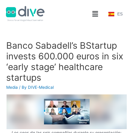
ES
Banco Sabadell’s BStartup
invests 600.000 euros in six
‘early stage’ healthcare
startups
Media
/ By
DIVE-Medical
Los ceos de las seis compañías durante su presentación: