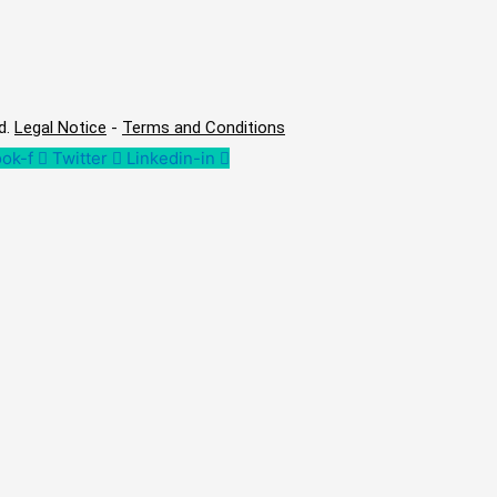
d.
Legal Notice
-
Terms and Conditions
ok-f
Twitter
Linkedin-in