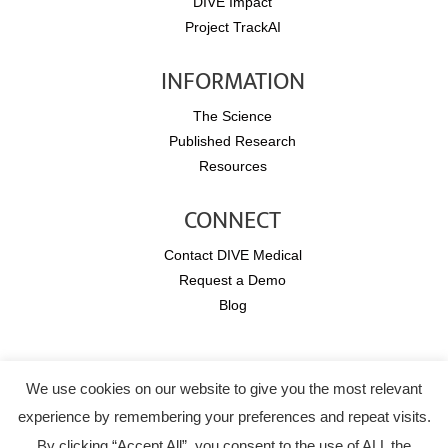
DIVE Impact
Project TrackAI
INFORMATION
The Science
Published Research
Resources
CONNECT
Contact DIVE Medical
Request a Demo
Blog
Copyright © 2026 DIVE Medical.
We use cookies on our website to give you the most relevant
All rights reserved.
experience by remembering your preferences and repeat visits.
Legal Notice
-
Terms and Conditions
By clicking “Accept All”, you consent to the use of ALL the