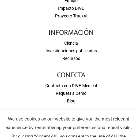
Equipo
Impacto DIVE
Proyecto TrackAI
INFORMACIÓN
Ciencia
Investigaciones publicadas
Recursos
CONECTA
Contacta con DIVE-Medical
Request a Demo
Blog
We use cookies on our website to give you the most relevant
Copyright © 2026 DIVE Medical. All rights reserved.
experience by remembering your preferences and repeat visits.
Aviso Legal
-
Términos y Condiciones
By clicking “Accept All”, you consent to the use of ALL the