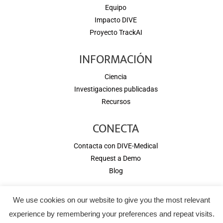
Equipo
Impacto DIVE
Proyecto TrackAI
INFORMACIÓN
Ciencia
Investigaciones publicadas
Recursos
CONECTA
Contacta con DIVE-Medical
Request a Demo
Blog
We use cookies on our website to give you the most relevant
Copyright © 2026 DIVE Medical. All rights reserved.
experience by remembering your preferences and repeat visits.
Aviso Legal
-
Términos y Condiciones